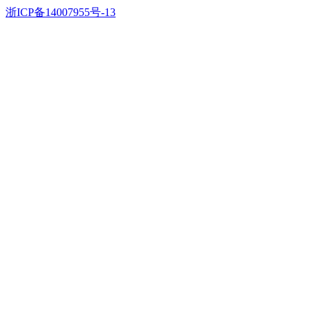
浙ICP备14007955号-13